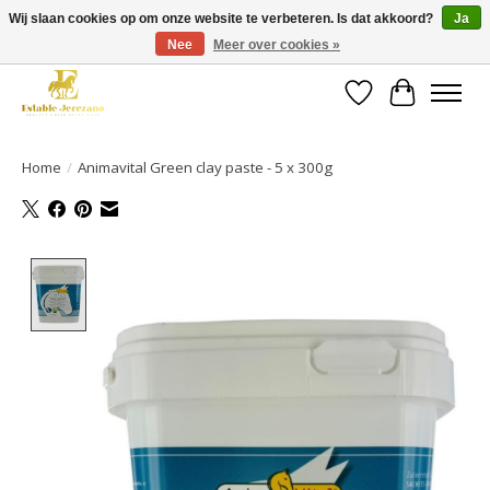
Wij slaan cookies op om onze website te verbeteren. Is dat akkoord?
Ja
Nee
Meer over cookies »
Gratis verzending vanaf €49 op een groot deel van ons assortiment
Verlanglijst
Winkelwa
Home
/
Animavital Green clay paste - 5 x 300g
Product image slideshow Items