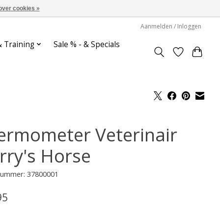
over cookies »
Aanmelden / Inloggen
& Training
Sale % - & Specials
ermometer Veterinair
rry's Horse
lnummer: 37800001
95