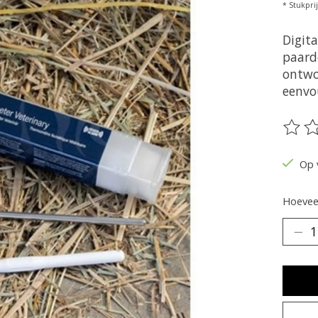
* Stukprij
Digit
paard
ontwo
eenvou
De be
Op 
Hoeveel