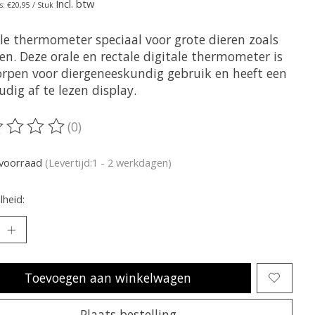
Incl. btw
s: €20,95 / Stuk
ale thermometer speciaal voor grote dieren zoals
en. Deze orale en rectale digitale thermometer is
rpen voor diergeneeskundig gebruik en heeft een
dig af te lezen display.
(0)
oordeling van dit product is
0
van de 5
voorraad
(Levertijd:1 - 2 werkdagen)
heid:
Toevoegen aan winkelwagen
Plaats bestelling