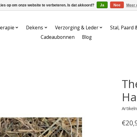
kies op om onze website te verbeteren. Is dat akkoord?
Ja
Nee
Meer 
erapie
Dekens
Verzorging & Leder
Stal, Paard 
Cadeaubonnen
Blog
Th
Ha
Artike
€20,