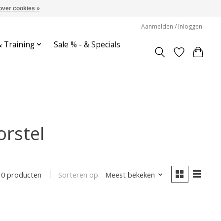
over cookies »
Aanmelden / Inloggen
& Training
Sale % - & Specials
rstel
Sorteren op
Meest bekeken
0 producten