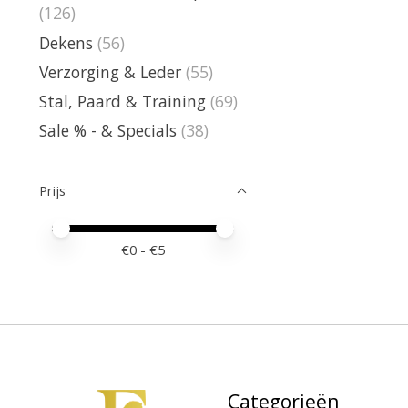
(126)
Dekens
(56)
Verzorging & Leder
(55)
Stal, Paard & Training
(69)
Sale % - & Specials
(38)
Prijs
Minimale prijswaarde
Price maximum value
€
0
- €
5
Categorieën