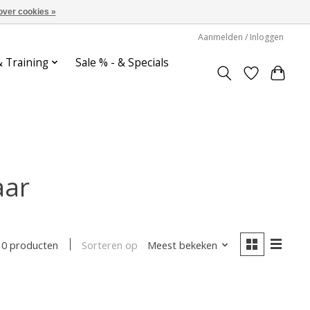
over cookies »
Aanmelden / Inloggen
& Training
Sale % - & Specials
aar
Sorteren op
Meest bekeken
0 producten