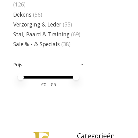
(126)
Dekens
(56)
Verzorging & Leder
(55)
Stal, Paard & Training
(69)
Sale % - & Specials
(38)
Prijs
Minimale prijswaarde
Price maximum value
€
0
- €
5
Categorieën