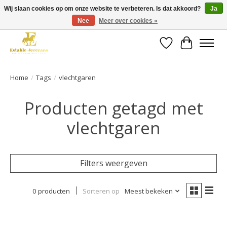
Wij slaan cookies op om onze website te verbeteren. Is dat akkoord?
Ja
Nee
Meer over cookies »
Gratis verzending vanaf €49 op een groot deel van ons assortiment
Verlanglijst
Winkelwa
Home
/
Tags
/
vlechtgaren
Producten getagd met
vlechtgaren
Filters weergeven
0 producten
Sorteren op
Meest bekeken