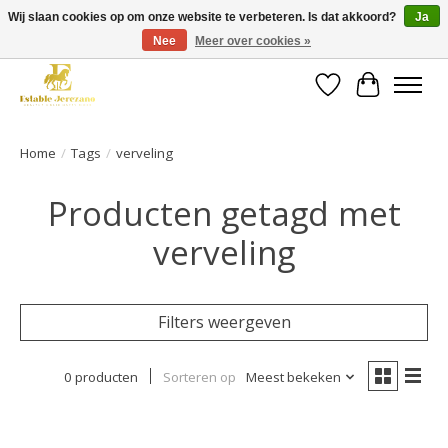
Wij slaan cookies op om onze website te verbeteren. Is dat akkoord?
Ja
Nee
Meer over cookies »
Gratis verzending vanaf €49 op een groot deel van ons assortiment
Verlanglijst
Winkelwa
Home
/
Tags
/
verveling
Producten getagd met
verveling
Filters weergeven
0 producten
Sorteren op
Meest bekeken