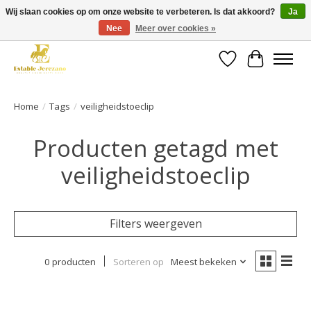
Wij slaan cookies op om onze website te verbeteren. Is dat akkoord?
Ja
Nee
Meer over cookies »
Gratis verzending vanaf €49 op een groot deel van ons assortiment
Verlanglijst
Winkelwa
Home
/
Tags
/
veiligheidstoeclip
Producten getagd met
veiligheidstoeclip
Filters weergeven
0 producten
Sorteren op
Meest bekeken