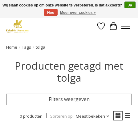
Wij slaan cookies op om onze website te verbeteren. Is dat akkoord?
Ja
Nee
Meer over cookies »
Gratis verzending vanaf €49 op een groot deel van ons assortiment
Verlanglijst
Winkelwa
Home
/
Tags
/
tolga
Producten getagd met
tolga
Filters weergeven
0 producten
Sorteren op
Meest bekeken