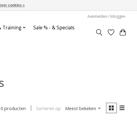
over cookies »
Aanmelden / Inloggen
& Training
Sale % - & Specials
s
Sorteren op
Meest bekeken
0 producten