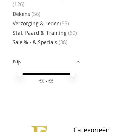
(126)
Dekens
(56)
Verzorging & Leder
(55)
Stal, Paard & Training
(69)
Sale % - & Specials
(38)
Prijs
Minimale prijswaarde
Price maximum value
€
0
- €
5
Categorieën