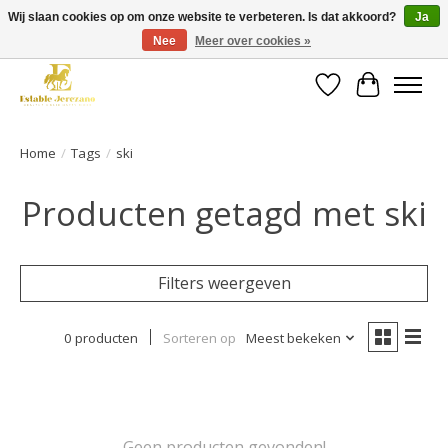
Wij slaan cookies op om onze website te verbeteren. Is dat akkoord?
Ja
Nee
Meer over cookies »
Gratis verzending vanaf €49 op een groot deel van ons assortiment
Verlanglijst
Winkelwa
Home
/
Tags
/
ski
Producten getagd met ski
Filters weergeven
0 producten
Sorteren op
Meest bekeken
Geen producten gevonden!