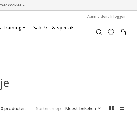
over cookies »
Aanmelden / Inloggen
& Training
Sale % - & Specials
je
Sorteren op
Meest bekeken
0 producten