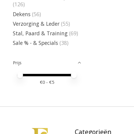
(126)
Dekens
(56)
Verzorging & Leder
(55)
Stal, Paard & Training
(69)
Sale % - & Specials
(38)
Prijs
Minimale prijswaarde
Price maximum value
€
0
- €
5
Categorieën