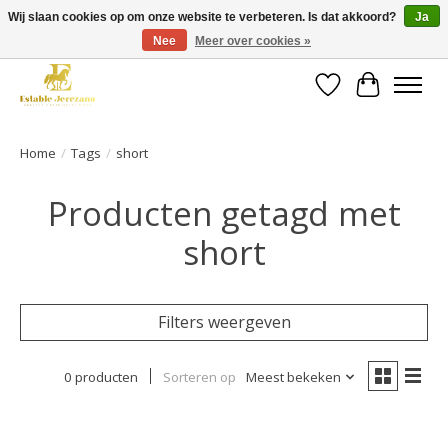
Wij slaan cookies op om onze website te verbeteren. Is dat akkoord?
Ja
Nee
Meer over cookies »
Gratis verzending vanaf €49 op een groot deel van ons assortiment
Verlanglijst
Winkelwa
Home
/
Tags
/
short
Producten getagd met
short
Filters weergeven
0 producten
Sorteren op
Meest bekeken