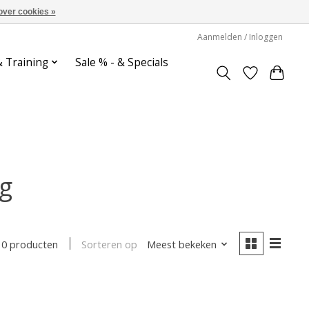
over cookies »
Aanmelden / Inloggen
& Training
Sale % - & Specials
ng
Sorteren op
Meest bekeken
0 producten