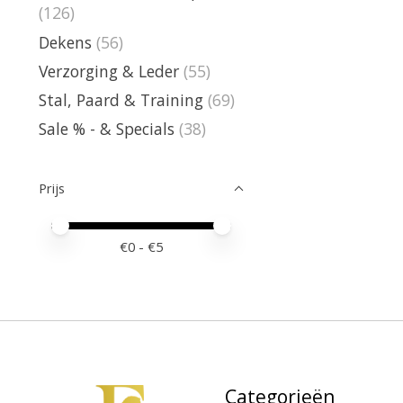
(126)
Dekens
(56)
Verzorging & Leder
(55)
Stal, Paard & Training
(69)
Sale % - & Specials
(38)
Prijs
Minimale prijswaarde
Price maximum value
€
0
- €
5
Categorieën