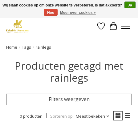
Wij slaan cookies op om onze website te verbeteren. Is dat akkoord?
Ja
Nee
Meer over cookies »
Gratis verzending vanaf €49 op een groot deel van ons assortiment
Verlanglijst
Winkelwa
Home
/
Tags
/
rainlegs
Producten getagd met
rainlegs
Filters weergeven
0 producten
Sorteren op
Meest bekeken