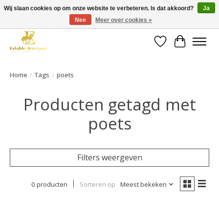
Wij slaan cookies op om onze website te verbeteren. Is dat akkoord?
Ja
Nee
Meer over cookies »
Gratis verzending vanaf €49 op een groot deel van ons assortiment
Verlanglijst
Winkelwa
Home
/
Tags
/
poets
Producten getagd met
poets
Filters weergeven
0 producten
Sorteren op
Meest bekeken