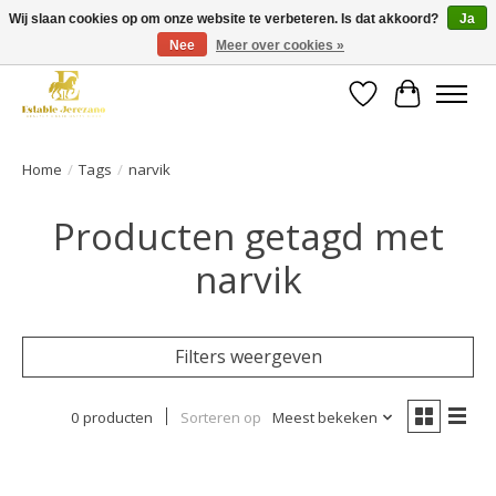
Wij slaan cookies op om onze website te verbeteren. Is dat akkoord?
Ja
Nee
Meer over cookies »
Gratis verzending vanaf €49 op een groot deel van ons assortiment
Verlanglijst
Winkelwa
Home
/
Tags
/
narvik
Producten getagd met
narvik
Filters weergeven
0 producten
Sorteren op
Meest bekeken