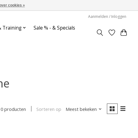
over cookies »
Aanmelden / Inloggen
& Training
Sale % - & Specials
he
Sorteren op
Meest bekeken
0 producten