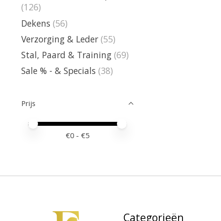
(126)
Dekens
(56)
Verzorging & Leder
(55)
Stal, Paard & Training
(69)
Sale % - & Specials
(38)
Prijs
Minimale prijswaarde
Price maximum value
€
0
- €
5
Categorieën