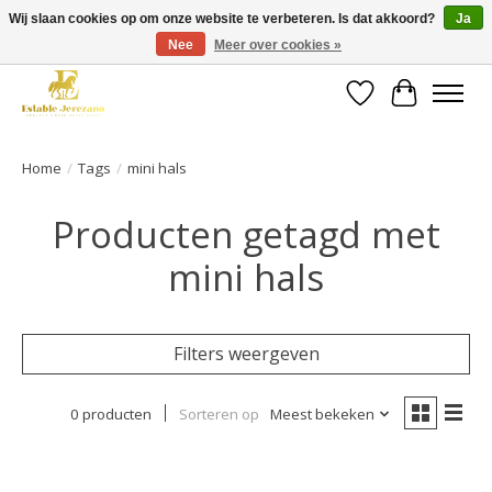
Wij slaan cookies op om onze website te verbeteren. Is dat akkoord?
Ja
Nee
Meer over cookies »
Gratis verzending vanaf €49 op een groot deel van ons assortiment
Verlanglijst
Winkelwa
Home
/
Tags
/
mini hals
Producten getagd met
mini hals
Filters weergeven
0 producten
Sorteren op
Meest bekeken