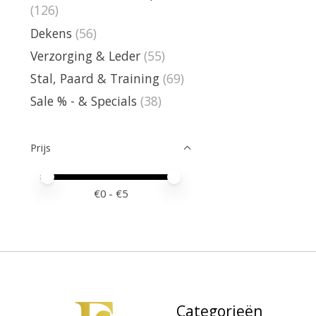
(126)
Dekens
(56)
Verzorging & Leder
(55)
Stal, Paard & Training
(69)
Sale % - & Specials
(38)
Prijs
Minimale prijswaarde
Price maximum value
€
0
- €
5
Categorieën