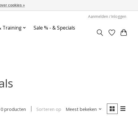
over cookies »
Aanmelden / Inloggen
& Training
Sale % - & Specials
als
Sorteren op
Meest bekeken
0 producten