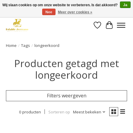
Wij slaan cookies op om onze website te verbeteren. Is dat akkoord?
Ja
Nee
Meer over cookies »
Gratis verzending vanaf €49 op een groot deel van ons assortiment
Verlanglijst
Winkelwa
Home
/
Tags
/
longeerkoord
Producten getagd met
longeerkoord
Filters weergeven
0 producten
Sorteren op
Meest bekeken