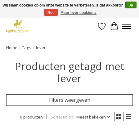
Wij slaan cookies op om onze website te verbeteren. Is dat akkoord?
Ja
Nee
Meer over cookies »
Gratis verzending vanaf €49 op een groot deel van ons assortiment
Verlanglijst
Winkelwa
Home
/
Tags
/
lever
Producten getagd met
lever
Filters weergeven
0 producten
Sorteren op
Meest bekeken