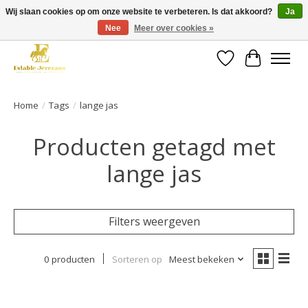
Wij slaan cookies op om onze website te verbeteren. Is dat akkoord?
Ja
Nee
Meer over cookies »
Gratis verzending vanaf €49 op een groot deel van ons assortiment
Verlanglijst
Winkelwa
Home
/
Tags
/
lange jas
Producten getagd met
lange jas
Filters weergeven
0 producten
Sorteren op
Meest bekeken