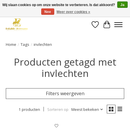
Wij slaan cookies op om onze website te verbeteren. Is dat akkoord?
Ja
Nee
Meer over cookies »
Gratis verzending vanaf €49 op een groot deel van ons assortiment
Verlanglijst
Winkelwa
Home
/
Tags
/
invlechten
Producten getagd met
invlechten
Filters weergeven
1 producten
Sorteren op
Meest bekeken