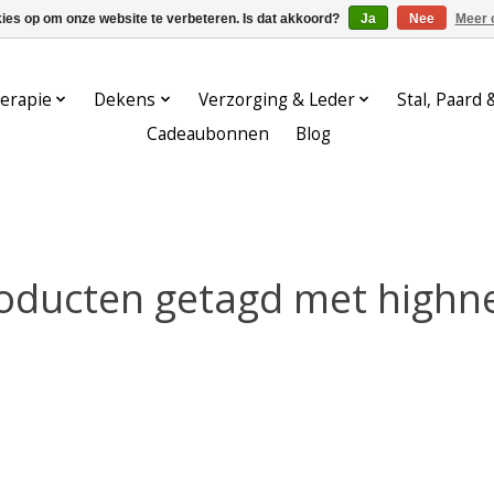
kies op om onze website te verbeteren. Is dat akkoord?
Ja
Nee
Meer 
erapie
Dekens
Verzorging & Leder
Stal, Paard 
Cadeaubonnen
Blog
oducten getagd met highn