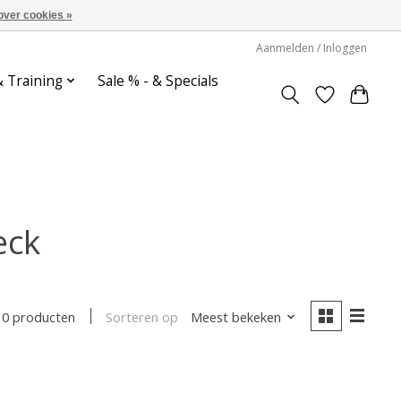
over cookies »
Aanmelden / Inloggen
& Training
Sale % - & Specials
eck
Sorteren op
Meest bekeken
0 producten