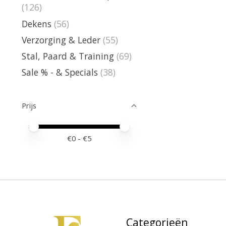
(126)
Dekens
(56)
Verzorging & Leder
(55)
Stal, Paard & Training
(69)
Sale % - & Specials
(38)
Prijs
Minimale prijswaarde
Price maximum value
€
0
- €
5
Categorieën