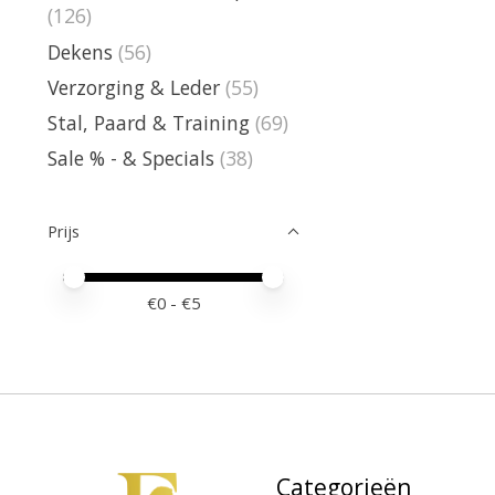
(126)
Dekens
(56)
Verzorging & Leder
(55)
Stal, Paard & Training
(69)
Sale % - & Specials
(38)
Prijs
Minimale prijswaarde
Price maximum value
€
0
- €
5
Categorieën