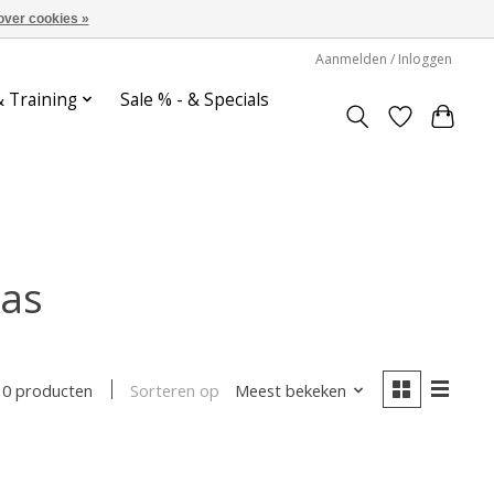
over cookies »
Aanmelden / Inloggen
& Training
Sale % - & Specials
tas
Sorteren op
Meest bekeken
0 producten