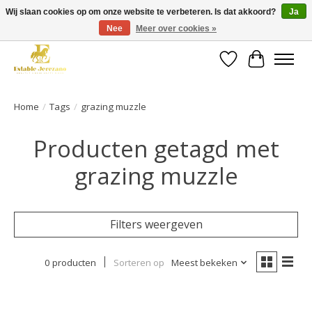
Wij slaan cookies op om onze website te verbeteren. Is dat akkoord?
Ja
Nee
Meer over cookies »
Gratis verzending vanaf €49 op een groot deel van ons assortiment
Verlanglijst
Winkelwa
Home
/
Tags
/
grazing muzzle
Producten getagd met
grazing muzzle
Filters weergeven
0 producten
Sorteren op
Meest bekeken