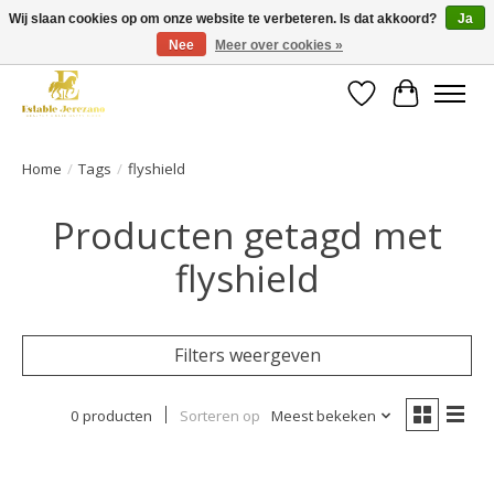
Wij slaan cookies op om onze website te verbeteren. Is dat akkoord?
Ja
Nee
Meer over cookies »
Gratis verzending vanaf €49 op een groot deel van ons assortiment
Verlanglijst
Winkelwa
Home
/
Tags
/
flyshield
Producten getagd met
flyshield
Filters weergeven
0 producten
Sorteren op
Meest bekeken