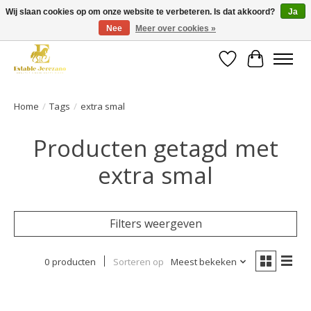
Wij slaan cookies op om onze website te verbeteren. Is dat akkoord?
Ja
Nee
Meer over cookies »
Gratis verzending vanaf €49 op een groot deel van ons assortiment
Verlanglijst
Winkelwa
Home
/
Tags
/
extra smal
Producten getagd met
extra smal
Filters weergeven
0 producten
Sorteren op
Meest bekeken