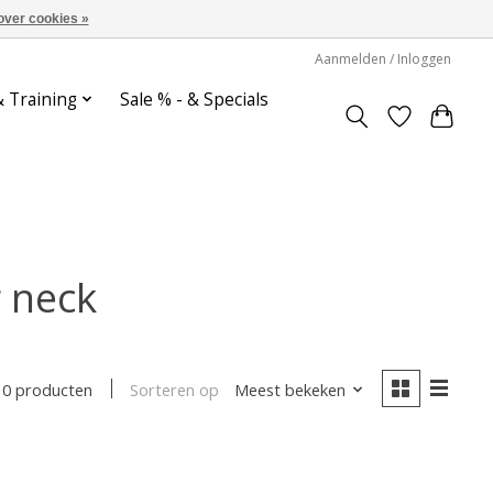
over cookies »
Aanmelden / Inloggen
& Training
Sale % - & Specials
 neck
Sorteren op
Meest bekeken
0 producten