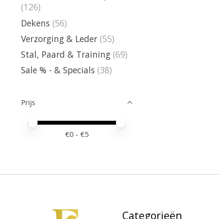
(126)
Dekens
(56)
Verzorging & Leder
(55)
Stal, Paard & Training
(69)
Sale % - & Specials
(38)
Prijs
Minimale prijswaarde
Price maximum value
€
0
- €
5
Categorieën