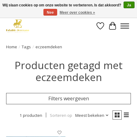
Wij slaan cookies op om onze website te verbeteren. Is dat akkoord?
Ja
Nee
Meer over cookies »
Gratis verzending vanaf €49 op een groot deel van ons assortiment
Verlanglijst
Winkelwa
Home
/
Tags
/
eczeemdeken
Producten getagd met
eczeemdeken
Filters weergeven
1 producten
Sorteren op
Meest bekeken