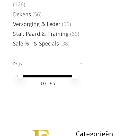
(126)
Dekens
(56)
Verzorging & Leder
(55)
Stal, Paard & Training
(69)
Sale % - & Specials
(38)
Prijs
Minimale prijswaarde
Price maximum value
€
0
- €
5
Categorieën