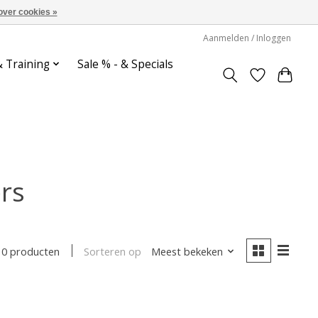
over cookies »
Aanmelden / Inloggen
& Training
Sale % - & Specials
rs
Sorteren op
Meest bekeken
0 producten