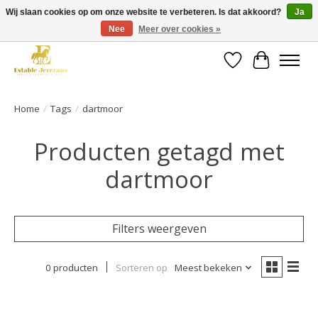
Wij slaan cookies op om onze website te verbeteren. Is dat akkoord?
Ja
Nee
Meer over cookies »
Gratis verzending vanaf €49 op een groot deel van ons assortiment
Verlanglijst
Winkelwa
Home
/
Tags
/
dartmoor
Producten getagd met
dartmoor
Filters weergeven
0 producten
Sorteren op
Meest bekeken