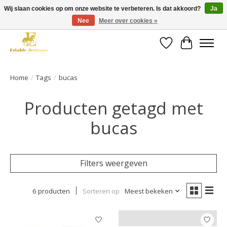
Wij slaan cookies op om onze website te verbeteren. Is dat akkoord?
Ja
Nee
Meer over cookies »
Gratis verzending vanaf €49 op een groot deel van ons assortiment
Verlanglijst
Winkelwa
Home
/
Tags
/
bucas
Producten getagd met
bucas
Filters weergeven
6 producten
Sorteren op
Meest bekeken