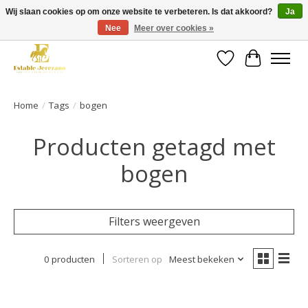
Wij slaan cookies op om onze website te verbeteren. Is dat akkoord?
Ja
Nee
Meer over cookies »
Gratis verzending vanaf €49 op een groot deel van ons assortiment
Verlanglijst
Winkelwa
Home
/
Tags
/
bogen
Producten getagd met
bogen
Filters weergeven
0 producten
Sorteren op
Meest bekeken