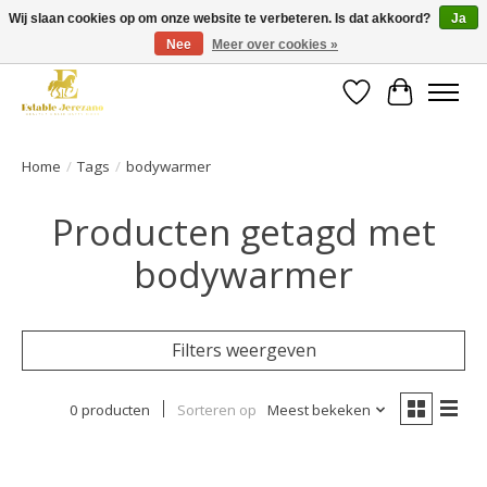
Wij slaan cookies op om onze website te verbeteren. Is dat akkoord?
Ja
Nee
Meer over cookies »
Gratis verzending vanaf €49 op een groot deel van ons assortiment
Verlanglijst
Winkelwa
Home
/
Tags
/
bodywarmer
Producten getagd met
bodywarmer
Filters weergeven
0 producten
Sorteren op
Meest bekeken