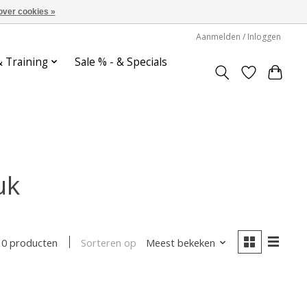
over cookies »
Aanmelden / Inloggen
& Training
Sale % - & Specials
uk
Sorteren op
Meest bekeken
0 producten