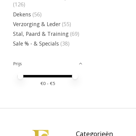
(126)
Dekens
(56)
Verzorging & Leder
(55)
Stal, Paard & Training
(69)
Sale % - & Specials
(38)
Prijs
Minimale prijswaarde
Price maximum value
€
0
- €
5
Categorieën