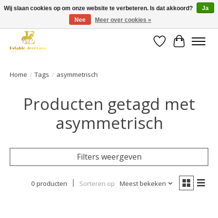
Wij slaan cookies op om onze website te verbeteren. Is dat akkoord?
Ja
Nee
Meer over cookies »
Gratis verzending vanaf €49 op een groot deel van ons assortiment
Verlanglijst
Winkelwa
Home
/
Tags
/
asymmetrisch
Producten getagd met
asymmetrisch
Filters weergeven
0 producten
Sorteren op
Meest bekeken