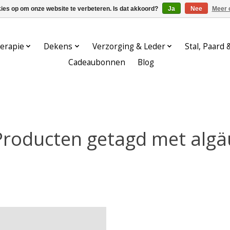
kies op om onze website te verbeteren. Is dat akkoord?
Ja
Nee
Meer 
erapie
Dekens
Verzorging & Leder
Stal, Paard 
Cadeaubonnen
Blog
Producten getagd met algä