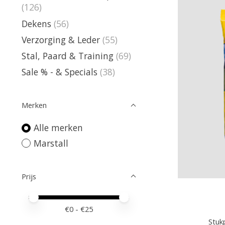
(126)
Dekens
(56)
Verzorging & Leder
(55)
Stal, Paard & Training
(69)
Sale % - & Specials
(38)
Merken
Alle merken
Marstall
Prijs
Minimale prijswaarde
Price maximum value
€
0
- €
25
Stukp