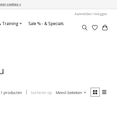
over cookies »
Aanmelden / Inloggen
& Training
Sale % - & Specials
u
Sorteren op
Meest bekeken
1 producten