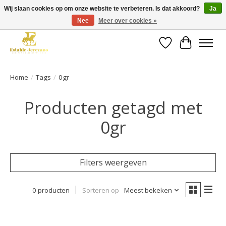
Wij slaan cookies op om onze website te verbeteren. Is dat akkoord?
Ja
Nee
Meer over cookies »
Gratis verzending vanaf €49 op een groot deel van ons assortiment
Verlanglijst
Winkelwa
Home
/
Tags
/
0gr
Producten getagd met
0gr
Filters weergeven
0 producten
Sorteren op
Meest bekeken