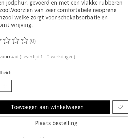
en jodphur, gevoerd en met een vlakke rubberen
lzool.Voorzien van zeer comfortabele neoprene
nzool welke zorgt voor schokabsorbatie en
omt wrijving.
(0)
oordeling van dit product is
0
van de 5
voorraad
(Levertijd:1 - 2 werkdagen)
heid:
Toevoegen aan winkelwagen
Plaats bestelling