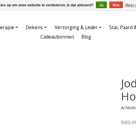
kies op om onze website te verbeteren. Is dat akkoord?
Ja
Nee
Meer 
erapie
Dekens
Verzorging & Leder
Stal, Paard 
Cadeaubonnen
Blog
Jo
Ho
Artike
€69,9