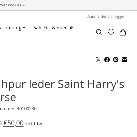
over cookies »
Aanmelden / Inloggen
& Training
Sale % - & Specials
dhpur leder Saint Harry's
rse
lnummer: 30100230
€50,00
5
Incl. btw