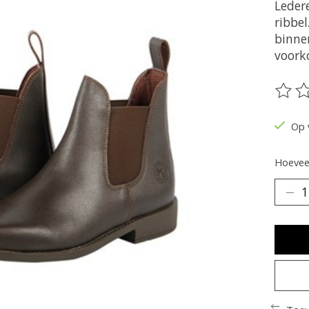
Leder
ribbe
binne
voork
De be
Op 
Hoeveel