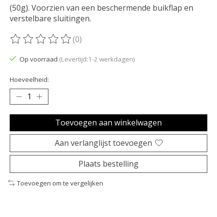
(50g). Voorzien van een beschermende buikflap en
verstelbare sluitingen.
(0)
De beoordeling van dit product is
0
van de 5
Op voorraad
(Levertijd:1-2 werkdagen)
Hoeveelheid:
Toevoegen aan winkelwagen
Aan verlanglijst toevoegen
Plaats bestelling
Toevoegen om te vergelijken