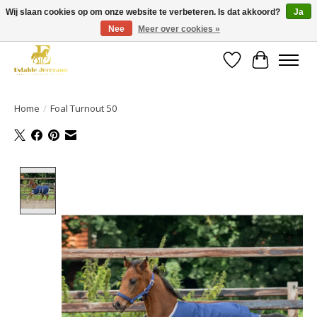
Wij slaan cookies op om onze website te verbeteren. Is dat akkoord?
Ja
Nee
Meer over cookies »
Gratis verzending vanaf €49 op een groot deel van ons assortiment
Verlanglijst
Winkelwa
Home
/
Foal Turnout 50
Product image slideshow Items