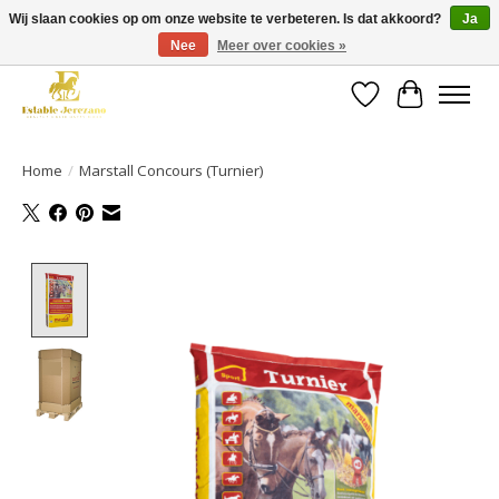
Wij slaan cookies op om onze website te verbeteren. Is dat akkoord?
Ja
Nee
Meer over cookies »
Gratis verzending vanaf €49 op een groot deel van ons assortiment
Verlanglijst
Winkelwa
Home
/
Marstall Concours (Turnier)
Product image slideshow Items