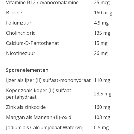
Vitamine B12 / cyanocobalamine
25 mcg
Biotine
160 mcg
Foliumzuur
4,9 mg
Cholinchlorid
135 mg
Calcium-D-Pantothenat
15 mg
Nicotinezuur
26 mg
Sporenelementen
IJzer als ijzer (II) sulfaat-monohydraat
110 mg
Koper zoals koper (II) sulfaat
23,5 mg
pentahydraat
Zink als zinkoxide
160 mg
Mangan als Mangan-(II)-oxid
103 mg
Jodium als Calciumjodaat Watervrij
0,5 mg