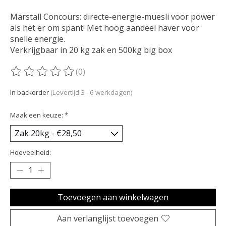
Marstall Concours: directe-energie-muesli voor power
als het er om spant! Met hoog aandeel haver voor
snelle energie.
Verkrijgbaar in 20 kg zak en 500kg big box
(0)
De beoordeling van dit product is
0
van de 5
In backorder
(Levertijd:3 - 6 werkdagen)
Maak een keuze:
*
Hoeveelheid:
Toevoegen aan winkelwagen
Aan verlanglijst toevoegen